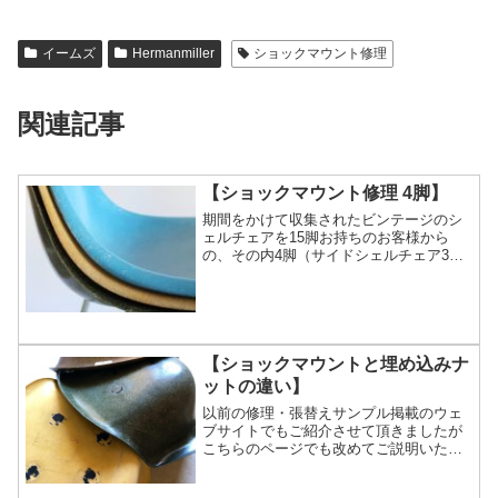
イームズ
Hermanmiller
ショックマウント修理
関連記事
【ショックマウント修理 4脚】
期間をかけて収集されたビンテージのシ
ェルチェアを15脚お持ちのお客様から
の、その内4脚（サイドシェルチェア3
脚、アームシェルチェア1脚）のショック
マウント修理のご依頼を頂きました。こ
れまで九州方面にお住まいでショックマ
ウント修理をしていると...
【ショックマウントと埋め込みナ
ットの違い】
以前の修理・張替えサンプル掲載のウェ
ブサイトでもご紹介させて頂きましたが
こちらのページでも改めてご説明いたし
ます。イームズシェルチェアに脚をネジ
で取付する際の受け側であるシェル側の