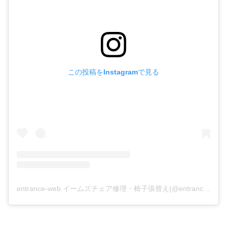
この投稿をInstagramで見る
entrance-web イームズチェア修理・椅子張替え(@entrance.web)がシェアした投稿