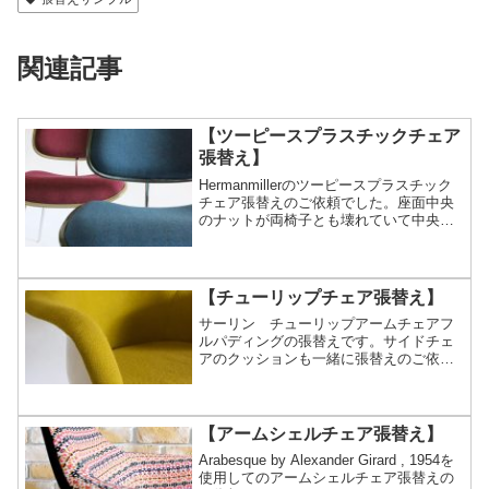
関連記事
【ツーピースプラスチックチェア
張替え】
Hermanmillerのツーピースプラスチック
チェア張替えのご依頼でした。座面中央
のナットが両椅子とも壊れていて中央で
ネジ止めが出来ない状況でした。1脚は中
で外れていたナットを固定、もう1脚はナ
ット自体が使えない状況でしたのでネジ
の専門店...
【チューリップチェア張替え】
サーリン チューリップアームチェアフ
ルパディングの張替えです。サイドチェ
アのクッションも一緒に張替えのご依頼
を頂きました。クッションは過去に何度
か張替えされている形跡があり内部のウ
レタンの形状、厚みなどもオリジナルと
はかなり異なっておりまし...
【アームシェルチェア張替え】
Arabesque by Alexander Girard , 1954を
使用してのアームシェルチェア張替えの