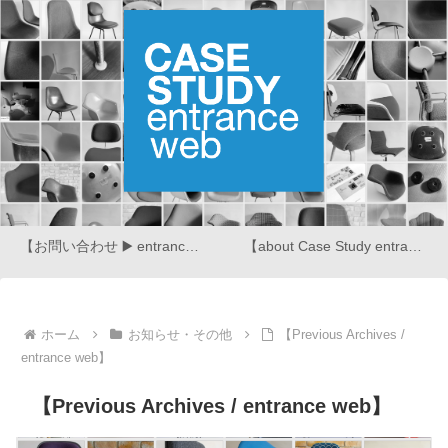
【お問い合わせ ▶️ entrance web】
【about Case Study entrance web】
ホーム
お知らせ・その他
【Previous Archives /
entrance web】
【Previous Archives / entrance web】