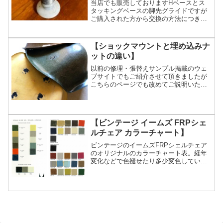
当店でも販売しておりますHベースとス
タッキングベースの脚先グライドですが
ご購入された方から交換の方法につきま
してよくお問い合わせをいただきます。
このベースのグライドが壊れた際には大
抵脚の管の部分にプラスチックのパーツ
【ショックマウントと埋め込みナ
が残ってしまうのですがこ...
ットの違い】
以前の修理・張替えサンプル掲載のウェ
ブサイトでもご紹介させて頂きましたが
こちらのページでも改めてご説明いたし
ます。イームズシェルチェアに脚をネジ
で取付する際の受け側であるシェル側の
仕様には２つあります。1つは生地などが
張られていないFRPそ...
【ビンテージ イームズ FRPシェ
ルチェア カラーチャート】
ビンテージのイームズFRPシェルチェア
のオリジナルのカラーチャート表。経年
変化などで色褪せたり多少変色していた
り別注カラーも存在していますがこれが
基本です。画像の写り具合なのか、経年
変化なのか分かりませんが左右の画像で
同じ色名でも微妙に色が...